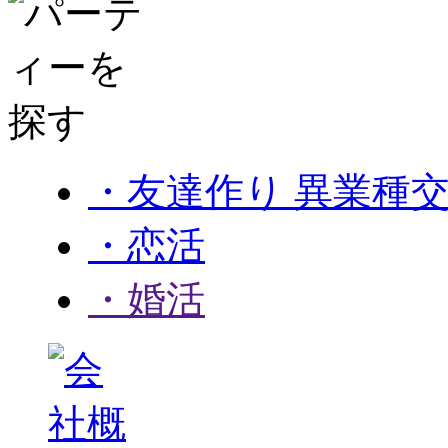
・友達作り 異業種
・恋活
・婚活