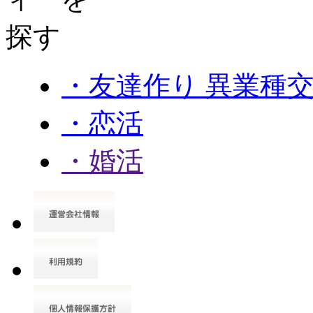
・友達作り 異業種
・恋活
・婚活