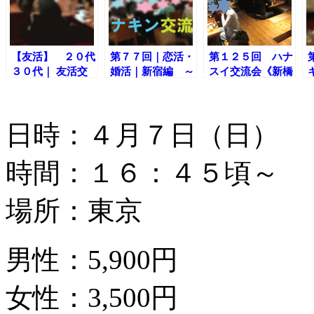
【友活】 ２０代
第７７回｜恋活・
第１２５回 ハナ
３０代｜ 友活交
婚活｜新宿編 ～
スイ交流会《新橋
流会｜新宿編～楽
ハナキンの夜は楽
編》～休前日の平
しく出会いましょ
しく出会いましょ
日イベント～
う！
う〜
日時：４月７日（日）
時間：１６：４５頃～
場所：東京
男性：5,900円
女性：3,500円