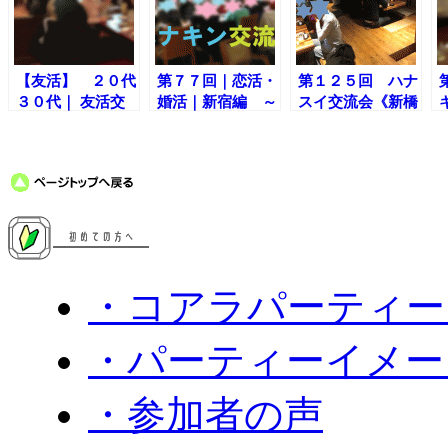
【友活】 ２０代
第７７回｜恋活・
第１２５回 ハナ
３０代｜ 友活交
婚活｜新宿編 ～
スイ交流会《新橋
流会｜新宿編～楽
ハナキンの夜は楽
編》～休前日の平
しく出会いましょ
しく出会いましょ
日イベント～
う！
う〜
・コアラパーティー
・パーティーイメー
・参加者の声