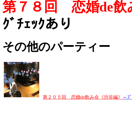
第７８回 恋婚de
ｸﾞﾁｪｯｸあり
その他のパーティー
第２０５回 恋婚de飲み会《渋谷編》
～ﾌﾞ