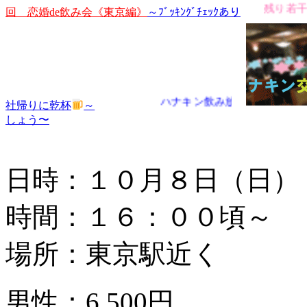
残り若干です
回 恋婚de飲み会《東京編》
～ﾌﾞｯｷﾝｸﾞﾁｪｯｸあり
ハナキン飲み放題(^^♪
社帰りに乾杯
～
しょう〜
日時：１０月８日（日）
時間：１６：００頃～
場所：東京駅近く
男性：6,500円