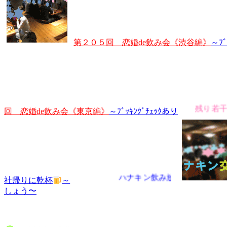
第２０５回 恋婚de飲み会《渋谷編》
～ﾌﾞ
残り若干です
回 恋婚de飲み会《東京編》
～ﾌﾞｯｷﾝｸﾞﾁｪｯｸあり
ハナキン飲み放題(^^♪
社帰りに乾杯
～
しょう〜