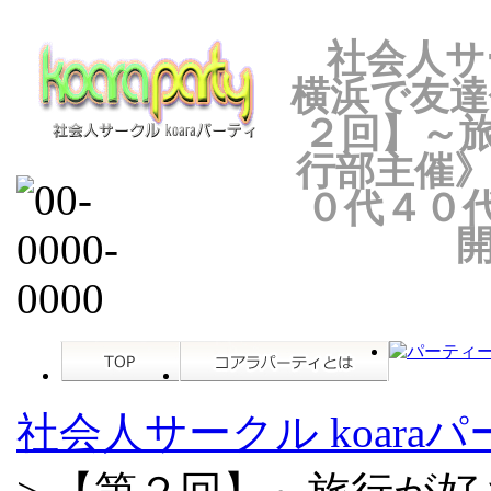
社会人サ
横浜で友達
２回】～
行部主催》
０代４０
社会人サークル koara