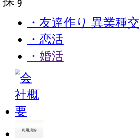
・友達作り 異業種
・恋活
・婚活