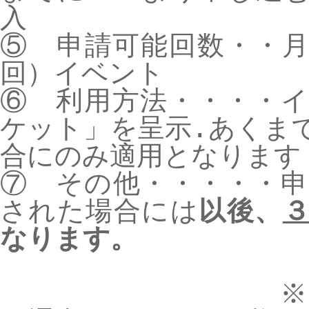
入
⑤ 申請可能回数・・
回）イベント
⑥ 利用方法・・・・
ケット」を呈示.あくま
合にのみ適用となります
⑦ その他・・・・・
された場合には
以後、
なります。
※キャンセル